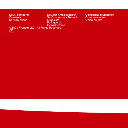
Nous contacter
Devenir Ambassadeur
Conditions d’Utilisation
Carrières
Se Connecter - Devenir
Communication
Service client
Grossiste
Carte du site
Politique de
Confidentalité
©2026 Wyncor LLC. All Rights Reserved.